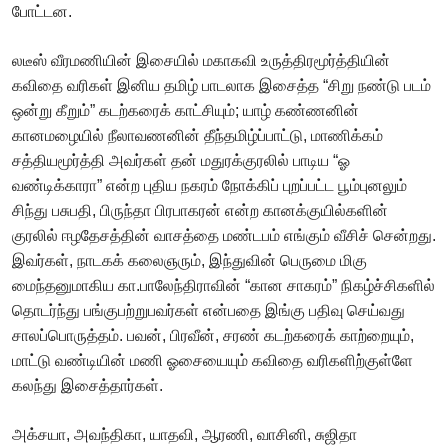
போட்டன.
லடீஸ் வீரமணியின் இசையில் மகாகவி உருத்திரமூர்த்தியின்
கவிதை வரிகள் இனிய தமிழ் பாடலாக இசைத்த “சிறு நண்டு படம்
ஒன்று கீறும்” கடற்கரைக் காட்சியும்; யாழ் கண்ணனின்
கானமழையில் நீலாவணனின் தீந்தமிழ்ப்பாட்டு, மாணிக்கம்
சத்தியமூர்த்தி அவர்கள் தன் மதுரக்குரலில் பாடிய “ஓ
வண்டிக்காரா” என்ற புதிய நகரம் நோக்கிப் புறப்பட்ட பூம்புனலும்
சிந்து பசுபதி, பிருந்தா பிரபாகரன் என்ற கானக்குயில்களின்
குரலில் ஈழதேசத்தின் வாசத்தை மண்டபம் எங்கும் வீசிச் சென்றது.
இவர்கள், நாடகக் கலைஞரும், இந்துவின் பெருமை மிகு
மைந்தனுமாகிய கா.பாலேந்திராவின் “கான சாகரம்” நிகழ்ச்சிகளில்
தொடர்ந்து பங்குபற்றுபவர்கள் என்பதை இங்கு பதிவு செய்வது
சாலப்பொருத்தம். பவன், பிரவீன், சரண் கடற்கரைக் காற்றையும்,
மாட்டு வண்டியின் மணி ஓசையையும் கவிதை வரிகளிற்குள்ளே
கலந்து இசைத்தார்கள்.
அக்சயா, அவந்திகா, யாதவி, ஆரணி, வாசினி, சுஜிதா