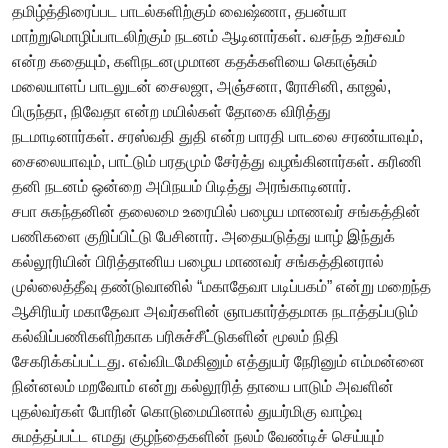
தமிழ்த்திரைப்பட பாடல்களிற்கும் வைஷ்ணா, தபன்யா
மாற்றுமொழிப்பாடலிற்கும் நடனம் ஆடினார்கள். வசந்த உற்சவம்
என்ற கதையும், களிநடனமுமான கதக்களியை கொஞ்சும்
மலையாளப் பாடலுடன் சைலஜா, அஞ்சனா, ரோசினி, காஜல்,
பிருந்தா, நிவேதா என்ற மயில்கள் தோகை விரித்து
நடமாடினார்கள். சரஸ்வதி துதி என்ற பாரதி பாடலை சரண்யாவும்,
சைலையாவும், பாட்டும் பரதமும் சேர்த்து வழங்கினார்கள். கரிணி
தனி நடனம் ஒன்றை அபிநயம் பிடித்து அரங்காடினார்.
சபா சுகந்தனின் தலைமை உரையில் பழைய மாணவர் சங்கத்தின்
பணிகளை குறிப்பிட்டு பேசினார். அதையடுத்து யாழ் இந்துக்
கல்லூரியின் பிரித்தானிய பழைய மாணவர் சங்கத்தினரால்
முல்லைத்தீவு தண்டுவானில் “மகாதேவா படிப்பகம்” என்று மறைந்த
ஆசிரியர் மகாதேவா அவர்களின் ஞாபகார்த்தமாக நடாத்தப்படும்
கல்விப்பணிகளிற்காக பரிசுச்சீட்டுகளின் மூலம் நிதி
சேகரிக்கப்பட்டது. எவ்விடமேகினும் எத்துயர் நேரினும் எம்மன்னை
நின்னலம் மறவோம் என்று கல்லூரித் தாயை பாடும் அவளின்
புதல்வர்கள் போரின் கொடுமையினால் துயர்மிகு வாழ்வு
சுமத்தப்பட்ட எமது குழந்தைகளின் நலம் வேண்டிச் செய்யும்