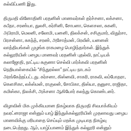
கல்விப்பணி இது.
திருமதி வினோதினி பரதனின் மாணவர்கள் தர்ச்சனா, லக்சனா,
கபீதா, சரண்யா, துலசி, கர்சினி, சோபனா, கெளசலா, சுகனி,
அபிராமி, மெலனி, சலோமி, யனனி, திலக்சன், சசிகுமார், விதுர்சா,
பிரசன்னா, சுகந்த், சரண், அசோத்மன், பிரவீன், யனனன்
வாத்தியங்கள் முழங்க ராகமழை பொழிந்தார்கள். இந்துக்
கல்லூரியின் பழைய மாணவர் பரதனின் புதல்வி, நாட்டியக்
கலாஜோதி, நாட்டிய சுகுணா செல்வி பார்க்கவி பரதனின்
நெறியாள்கையில் “சிந்துரல்லா” நாட்டிய நாடகம்
அரங்கேற்றப்பட்டது. கர்சனா, கிஸ்னவி, சாகரி, ராகவி, லம்போதரா,
கெளசிகா, லக்ஸ்மன், ராகுலன், சோபிகா, திஸ்யா, தனுசா, ராஜிதா,
கமிஸ்கா, நிலக்சி, அக்சனா ஆகியோர் கலந்து கொண்டனர்.
விழாவின் மிக முக்கியமான நிகழ்வாக திருமதி சிவபாக்கியம்
நவரட்னராஜா என்னும் யாழ் இந்துக்கல்லூரியின் முதலாவது பழைய
மாணவிக்கு மரியாதை செய்யும் மறக்க முடியாத நிகழ்வு
நடைபெற்றது. ஆம், யாழ்ப்பாணம் இந்துக் கல்லூரி என்னும்